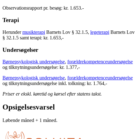
Observationsrapport pr. besøg: kr. 1.653.-
Terapi
Herunder
musikterapi
Barnets Lov § 32.1.5,
legeterapi
Barnets Lov
§ 32.1.5 samt
t
erapi: kr. 1.653,-
Undersøgelser
Børnepsykologisk undersøgelse
,
forældrekompetenceundersøgelse
og tilknytningsundersøgelse:
kr. 1.377,-
Børnepsykologisk undersøgelse
,
forældrekompetenceundersøgelse
og
tilknytningsundersøgelse inkl. tolkning:
kr. 1.764,-
Priser er ekskl. køretid og kørsel efter statens takst.
Opsigelsesvarsel
Løbende måned + 1 måned.