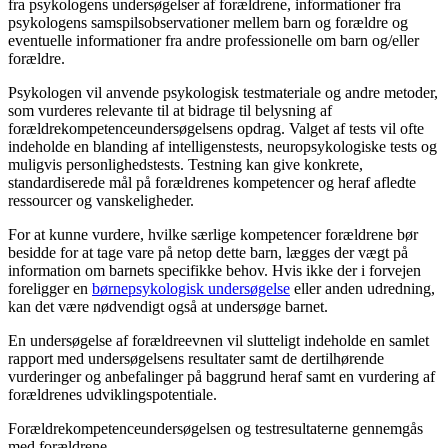
fra psykologens undersøgelser af forældrene, informationer fra
psykologens samspilsobservationer mellem barn og forældre og
eventuelle informationer fra andre professionelle om barn og/eller
forældre.
Psykologen vil anvende psykologisk testmateriale og andre metoder,
som vurderes relevante til at bidrage til belysning af
forældrekompetenceundersøgelsens opdrag. Valget af tests vil ofte
indeholde en blanding af intelligenstests, neuropsykologiske tests og
muligvis personlighedstests. Testning kan give konkrete,
standardiserede mål på forældrenes kompetencer og heraf afledte
ressourcer og vanskeligheder.
For at kunne vurdere, hvilke særlige kompetencer forældrene bør
besidde for at tage vare på netop dette barn, lægges der vægt på
information om barnets specifikke behov. Hvis ikke der i forvejen
foreligger en
børnepsykologisk undersøgelse
eller anden udredning,
kan det være nødvendigt også at undersøge barnet.
En undersøgelse af forældreevnen vil slutteligt indeholde en samlet
rapport med undersøgelsens resultater samt de dertilhørende
vurderinger og anbefalinger på baggrund heraf samt en vurdering af
forældrenes udviklingspotentiale.
Forældrekompetenceundersøgelsen og testresultaterne gennemgås
med forældrene.