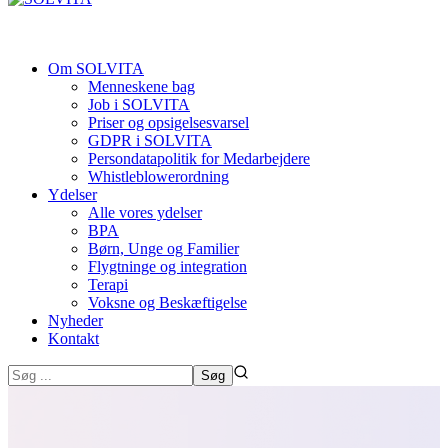
Om SOLVITA
Menneskene bag
Job i SOLVITA
Priser og opsigelsesvarsel
GDPR i SOLVITA
Persondatapolitik for Medarbejdere
Whistleblowerordning
Ydelser
Alle vores ydelser
BPA
Børn, Unge og Familier
Flygtninge og integration
Terapi
Voksne og Beskæftigelse
Nyheder
Kontakt