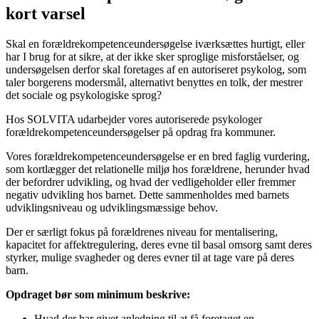
kort varsel
Skal en
forældrekompetence
undersøgelse iværksættes hurtigt
,
eller
har I brug for at sikre
, at der ikke sker sproglige misforståelser
,
og
undersøgelsen derfor skal foretages af en autoriseret psykolog
, s
om
taler borgerens
modersmål
, alternativt benytte
s
en tolk
,
der
mestrer
det sociale og psykologiske sprog?
Hos
SOLVITA
udarbejder vores autoriserede psykologer
forældrekompetenceundersøgelser på opdrag fra kommuner.
Vores forældrekompetenceundersøgelse er en bred faglig vurdering,
som kortlægger det relationelle miljø hos forældrene, herunder hvad
der befordrer udvikling, og hvad der vedligeholder eller fremmer
negativ udvikling hos barnet. Dette sammenholdes med barnets
udviklingsniveau og udviklingsmæssige behov.
Der er særligt fokus på forældrenes niveau for mentalisering,
kapacitet for affektregulering, deres evne til basal omsorg samt deres
styrker, mulige svagheder og deres evner til at tage vare på deres
barn.
Opdraget bør som minimum beskrive:
Hvad der har givet anledning til at få foretaget en