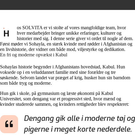
os SOLVITA er vi stolte af vores mangfoldige team, hvor
H
hver medarbejder bringer unikke erfaringer, kulturer og
historier med sig. I denne serie giver vi ordet til nogle af dem.
Først møder vi Sohayla, en stærk kvinde med rødder i Afghanistan og
en livshistorie, der vidner om både mod, viljestyrke og dedikation.
En fri og moderne opvækst i Kabul
Sohaylas historie begynder i Afghanistans hovedstad, Kabul. Hun
voksede op i en veluddannet familie med sine forældre og tre
søskende. Selvom landet var præget af krig, husker hun sin barndom
som både tryg og moderne.
Hun gik i skole, på gymnasium og læste økonomi på Kabul
Universitet, som dengang var et progressivt sted, hvor mænd og
kvinder studerede sammen, og kvinders rettigheder blev respekteret:
Dengang gik alle i moderne tøj og
pigerne i meget korte nederdele.