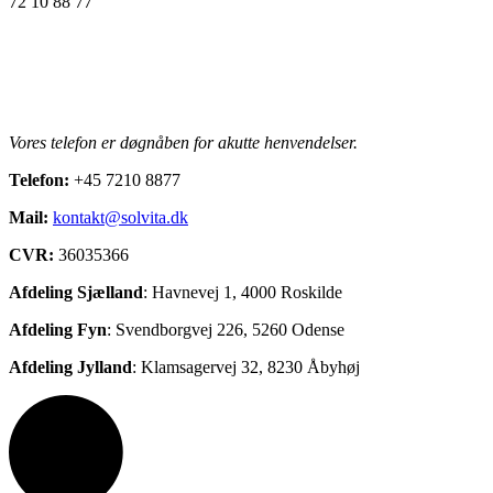
72 10 88 77
Vores telefon er døgnåben for akutte henvendelser.
Telefon:
+45 7210 8877
Mail:
kontakt@solvita.dk
CVR:
36035366
Afdeling Sjælland
: Havnevej 1, 4000 Roskilde
Afdeling Fyn
:
Svendborgvej 226, 5
260 Odense
Afdeling Jylland
: Klamsagervej 32, 8230 Åbyhøj