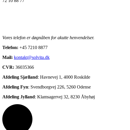
72 10 88 77
Vores telefon er døgnåben for akutte henvendelser.
Telefon:
+45 7210 8877
Mail:
kontakt@solvita.dk
CVR:
36035366
Afdeling Sjælland
: Havnevej 1, 4000 Roskilde
Afdeling Fyn
:
Svendborgvej 226, 5
260 Odense
Afdeling Jylland
: Klamsagervej 32, 8230 Åbyhøj